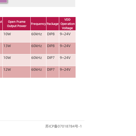
VDD
ut
Open Frame
Frequency
Package
Operation
Output Power
Voltage
10W
60kHz
DIP8
9~24V
13W
60kHz
DIP8
9~24V
10W
60kHz
DIP7
9~24V
12W
60kHz
DIP7
9~24V
苏ICP备07018784号-1