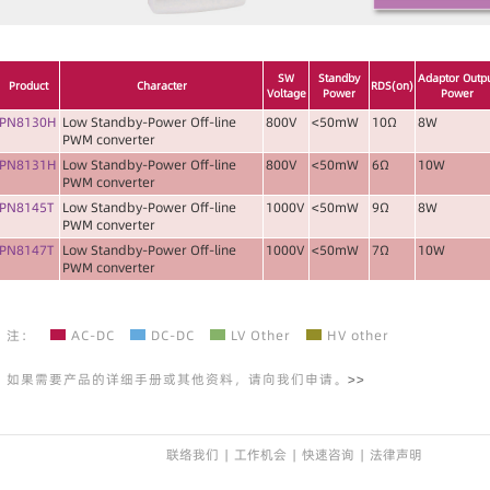
SW
Standby
Adaptor Outp
Product
Character
RDS(on)
Voltage
Power
Power
PN8130H
Low Standby-Power Off-line
800V
<50mW
10Ω
8W
PWM converter
PN8131H
Low Standby-Power Off-line
800V
<50mW
6Ω
10W
PWM converter
PN8145T
Low Standby-Power Off-line
1000V
<50mW
9Ω
8W
PWM converter
PN8147T
Low Standby-Power Off-line
1000V
<50mW
7Ω
10W
PWM converter
注：
AC-DC
DC-DC
LV Other
HV other
如果需要产品的详细手册或其他资料，请向我们申请。
>>
联络我们
| 工作机会 |
快速咨询 |
法律声明